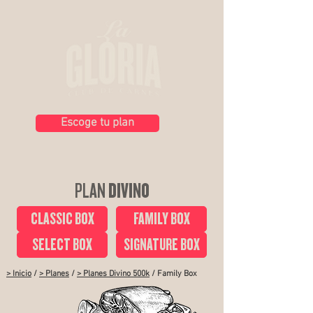
Escoge tu plan
PLAN
DIVINO
CLASSIC BOX
FAMILY BOX
SELECT BOX
SIGNATURE BOX
> Inicio
/
> Planes
/
> Planes Divino 500k
/ Family Box